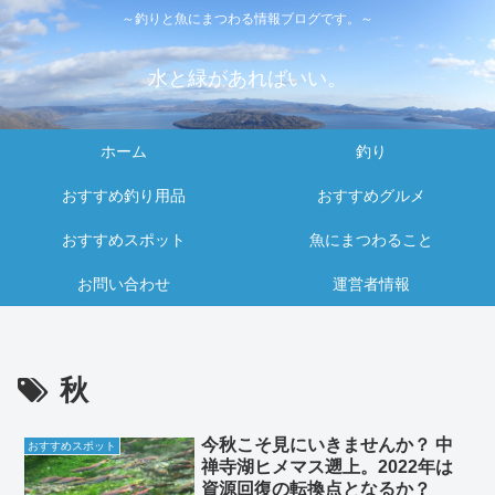
～釣りと魚にまつわる情報ブログです。～
水と緑があればいい。
ホーム
釣り
おすすめ釣り用品
おすすめグルメ
おすすめスポット
魚にまつわること
お問い合わせ
運営者情報
秋
今秋こそ見にいきませんか？ 中
おすすめスポット
禅寺湖ヒメマス遡上。2022年は
資源回復の転換点となるか？