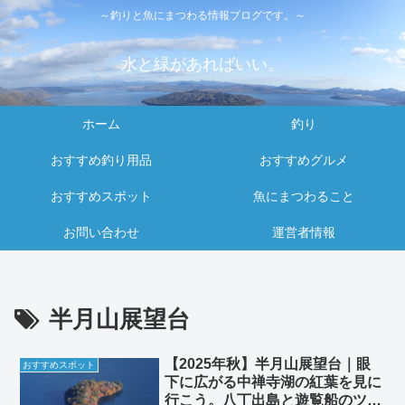
～釣りと魚にまつわる情報ブログです。～
水と緑があればいい。
ホーム
釣り
おすすめ釣り用品
おすすめグルメ
おすすめスポット
魚にまつわること
お問い合わせ
運営者情報
半月山展望台
【2025年秋】半月山展望台｜眼
おすすめスポット
下に広がる中禅寺湖の紅葉を見に
行こう。八丁出島と遊覧船のツー