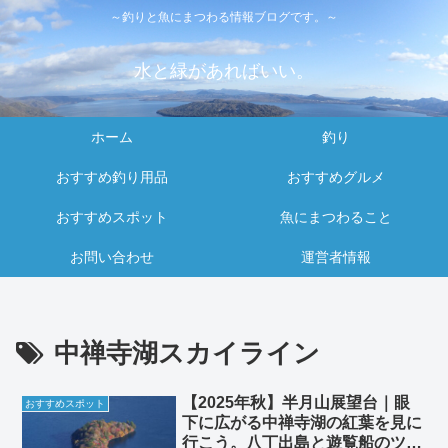
～釣りと魚にまつわる情報ブログです。～
水と緑があればいい。
ホーム
釣り
おすすめ釣り用品
おすすめグルメ
おすすめスポット
魚にまつわること
お問い合わせ
運営者情報
中禅寺湖スカイライン
【2025年秋】半月山展望台｜眼
おすすめスポット
下に広がる中禅寺湖の紅葉を見に
行こう。八丁出島と遊覧船のツー